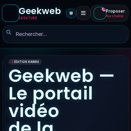
Geekweb
0
Proposer
🌸
ma chaîne
GEEKTUBE
🌸
ÉDITION KAWAII
Geekweb —
Le portail
vidéo
de la