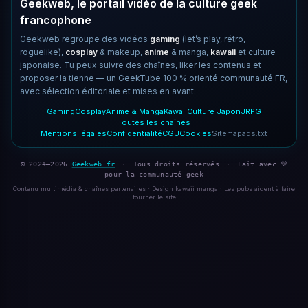
Geekweb, le portail vidéo de la culture geek
francophone
Geekweb regroupe des vidéos
gaming
(let’s play, rétro,
roguelike),
cosplay
& makeup,
anime
& manga,
kawaii
et culture
japonaise. Tu peux suivre des chaînes, liker les contenus et
proposer la tienne — un GeekTube 100 % orienté communauté FR,
avec sélection éditoriale et mises en avant.
Gaming
Cosplay
Anime & Manga
Kawaii
Culture Japon
JRPG
Toutes les chaînes
Mentions légales
Confidentialité
CGU
Cookies
Sitemap
ads.txt
© 2024–2026
Geekweb.fr
·
Tous droits réservés
·
Fait avec 💜
pour la communauté geek
Contenu multimédia & chaînes partenaires · Design kawaii manga · Les pubs aident à faire
tourner le site