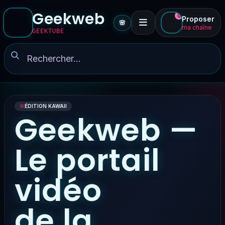
Geekweb
0
Proposer
🌸
ma chaîne
GEEKTUBE
🌸
ÉDITION KAWAII
Geekweb —
Le portail
vidéo
de la