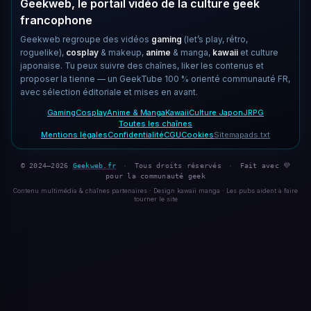
Geekweb, le portail vidéo de la culture geek
francophone
Geekweb regroupe des vidéos
gaming
(let’s play, rétro,
roguelike),
cosplay
& makeup,
anime
& manga,
kawaii
et culture
japonaise. Tu peux suivre des chaînes, liker les contenus et
proposer la tienne — un GeekTube 100 % orienté communauté FR,
avec sélection éditoriale et mises en avant.
Gaming
Cosplay
Anime & Manga
Kawaii
Culture Japon
JRPG
Toutes les chaînes
Mentions légales
Confidentialité
CGU
Cookies
Sitemap
ads.txt
© 2024–2026
Geekweb.fr
·
Tous droits réservés
·
Fait avec 💜
pour la communauté geek
Contenu multimédia & chaînes partenaires · Design kawaii manga · Les pubs aident à faire
tourner le site