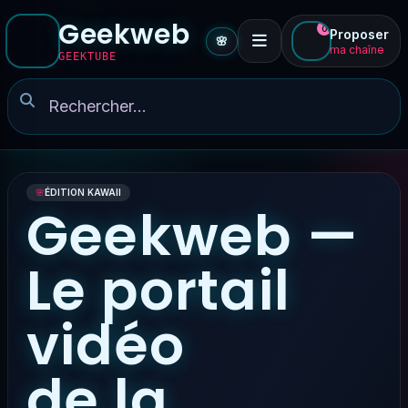
Geekweb
0
Proposer
🌸
ma chaîne
GEEKTUBE
🌸
ÉDITION KAWAII
Geekweb —
Le portail
vidéo
de la