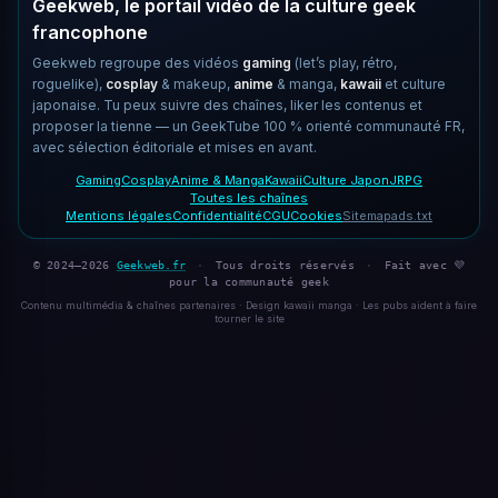
Geekweb, le portail vidéo de la culture geek
francophone
Geekweb regroupe des vidéos
gaming
(let’s play, rétro,
roguelike),
cosplay
& makeup,
anime
& manga,
kawaii
et culture
japonaise. Tu peux suivre des chaînes, liker les contenus et
proposer la tienne — un GeekTube 100 % orienté communauté FR,
avec sélection éditoriale et mises en avant.
Gaming
Cosplay
Anime & Manga
Kawaii
Culture Japon
JRPG
Toutes les chaînes
Mentions légales
Confidentialité
CGU
Cookies
Sitemap
ads.txt
© 2024–2026
Geekweb.fr
·
Tous droits réservés
·
Fait avec 💜
pour la communauté geek
Contenu multimédia & chaînes partenaires · Design kawaii manga · Les pubs aident à faire
tourner le site