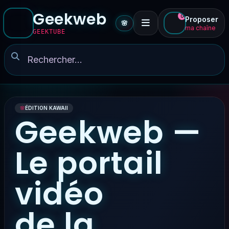
Geekweb
0
Proposer
🌸
ma chaîne
GEEKTUBE
🌸
ÉDITION KAWAII
Geekweb —
Le portail
vidéo
de la