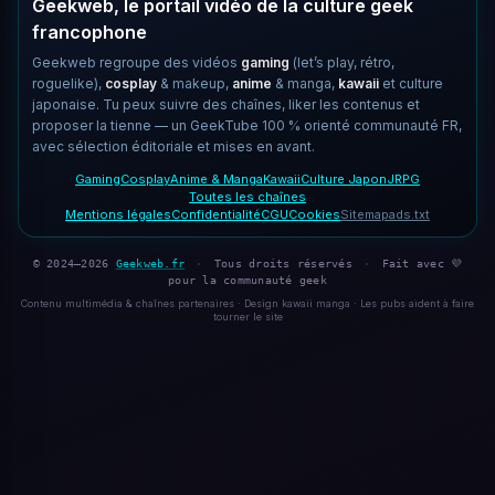
Geekweb, le portail vidéo de la culture geek
francophone
Geekweb regroupe des vidéos
gaming
(let’s play, rétro,
roguelike),
cosplay
& makeup,
anime
& manga,
kawaii
et culture
japonaise. Tu peux suivre des chaînes, liker les contenus et
proposer la tienne — un GeekTube 100 % orienté communauté FR,
avec sélection éditoriale et mises en avant.
Gaming
Cosplay
Anime & Manga
Kawaii
Culture Japon
JRPG
Toutes les chaînes
Mentions légales
Confidentialité
CGU
Cookies
Sitemap
ads.txt
© 2024–2026
Geekweb.fr
·
Tous droits réservés
·
Fait avec 💜
pour la communauté geek
Contenu multimédia & chaînes partenaires · Design kawaii manga · Les pubs aident à faire
tourner le site