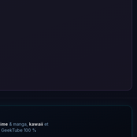
nime
& manga,
kawaii
et
 un GeekTube 100 %