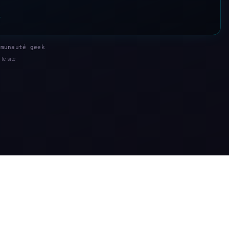
s
munauté geek
le site