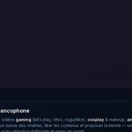
francophone
 vidéos
gaming
(let’s play, rétro, roguelike),
cosplay
& makeup,
a
eux suivre des chaînes, liker les contenus et proposer la tienne —
avec sélection éditoriale et mises en avant.