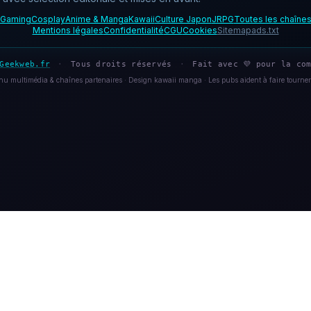
Gaming
Cosplay
Anime & Manga
Kawaii
Culture Japon
JRPG
Toutes les chaîne
Mentions légales
Confidentialité
CGU
Cookies
Sitemap
ads.txt
Geekweb.fr
·
Tous droits réservés
·
Fait avec 💜 pour la com
u multimédia & chaînes partenaires · Design kawaii manga · Les pubs aident à faire tourner 