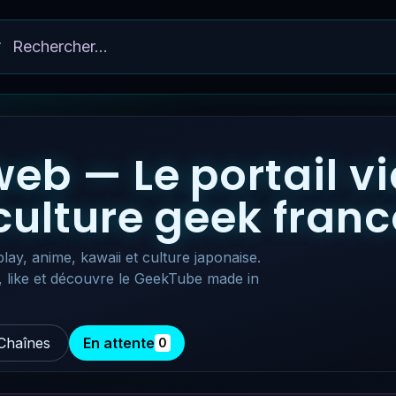
eb — Le portail v
 culture geek fra
lay, anime, kawaii et culture japonaise.
, like et découvre le GeekTube made in
Chaînes
En attente
0