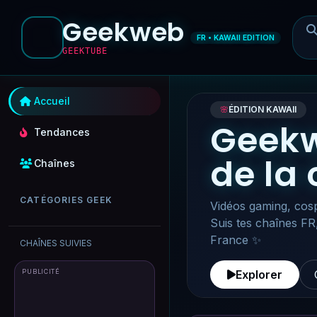
Geekweb
FR • KAWAII EDITION
GEEKTUBE
Accueil
🌸
ÉDITION KAWAII
Geekw
Tendances
de la
Chaînes
CATÉGORIES GEEK
Vidéos gaming, cosp
Suis tes chaînes FR
France ✨
CHAÎNES SUIVIES
PUBLICITÉ
Explorer