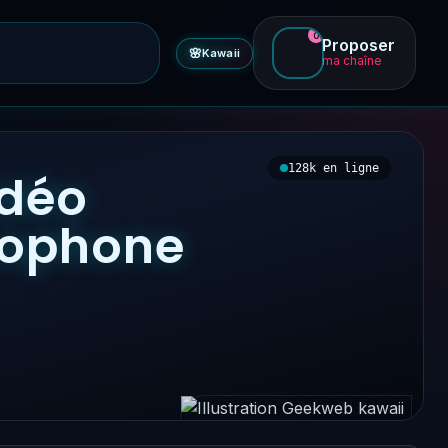
0
Proposer
🌸
Kawaii
ma chaîne
128k en ligne
idéo
ncophone