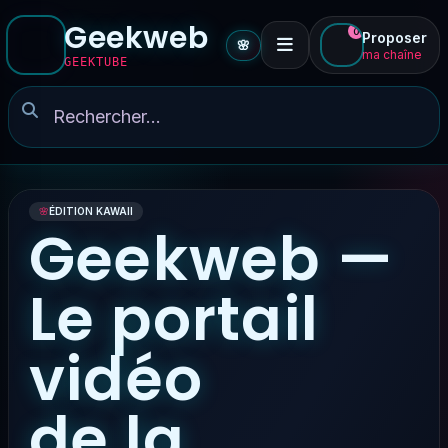
Geekweb
0
Proposer
🌸
ma chaîne
GEEKTUBE
🌸
ÉDITION KAWAII
Geekweb —
Le portail
vidéo
de la