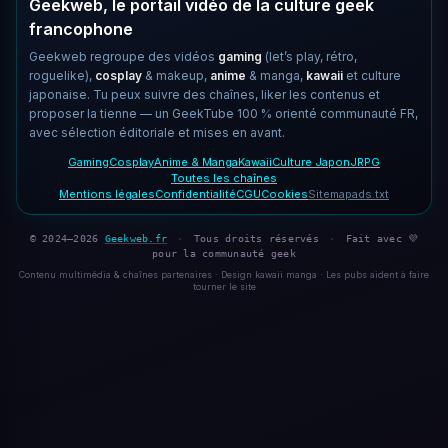
Geekweb, le portail vidéo de la culture geek
francophone
Geekweb regroupe des vidéos
gaming
(let’s play, rétro,
roguelike),
cosplay
& makeup,
anime
& manga,
kawaii
et culture
japonaise. Tu peux suivre des chaînes, liker les contenus et
proposer la tienne — un GeekTube 100 % orienté communauté FR,
avec sélection éditoriale et mises en avant.
Gaming
Cosplay
Anime & Manga
Kawaii
Culture Japon
JRPG
Toutes les chaînes
Mentions légales
Confidentialité
CGU
Cookies
Sitemap
ads.txt
© 2024–2026
Geekweb.fr
·
Tous droits réservés
·
Fait avec 💜
pour la communauté geek
Contenu multimédia & chaînes partenaires · Design kawaii manga · Les pubs aident à faire
tourner le site