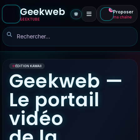
Geekweb
0
Proposer
🌸
ma chaîne
GEEKTUBE
🌸
ÉDITION KAWAII
Geekweb —
Le portail
vidéo
de la