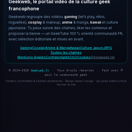
Geekweb, le portail vidéo de la culture geek
francophone
Geekweb regroupe des vidéos
gaming
(let’s play, rétro,
roguelike),
cosplay
& makeup,
anime
& manga,
kawaii
et culture
japonaise. Tu peux suivre des chaînes, liker les contenus et
proposer la tienne — un GeekTube 100 % orienté communauté FR,
avec sélection éditoriale et mises en avant.
Gaming
Cosplay
Anime & Manga
Kawaii
Culture Japon
JRPG
Toutes les chaînes
Mentions légales
Confidentialité
CGU
Cookies
Sitemap
ads.txt
© 2024–2026
Geekweb.fr
·
Tous droits réservés
·
Fait avec 💜
pour la communauté geek
Contenu multimédia & chaînes partenaires · Design kawaii manga · Les pubs aident à faire
tourner le site