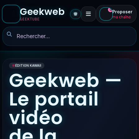
Geekweb
0
Proposer
🌸
ma chaîne
GEEKTUBE
🌸
ÉDITION KAWAII
Geekweb —
Le portail
vidéo
de la