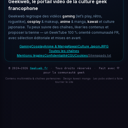
Geekweb, le portail vidéo de la culture geek
francophone
Geekweb regroupe des vidéos
gaming
(let’s play, rétro,
roguelike),
cosplay
& makeup,
anime
& manga,
kawaii
et culture
japonaise. Tu peux suivre des chaînes, liker les contenus et
proposer la tienne — un GeekTube 100 % orienté communauté FR,
avec sélection éditoriale et mises en avant.
Gaming
Cosplay
Anime & Manga
Kawaii
Culture Japon
JRPG
Toutes les chaînes
Mentions légales
Confidentialité
CGU
Cookies
Sitemap
ads.txt
© 2024–2026
Geekweb.fr
·
Tous droits réservés
·
Fait avec 💜
pour la communauté geek
Contenu multimédia & chaînes partenaires · Design kawaii manga · Les pubs aident à faire
tourner le site