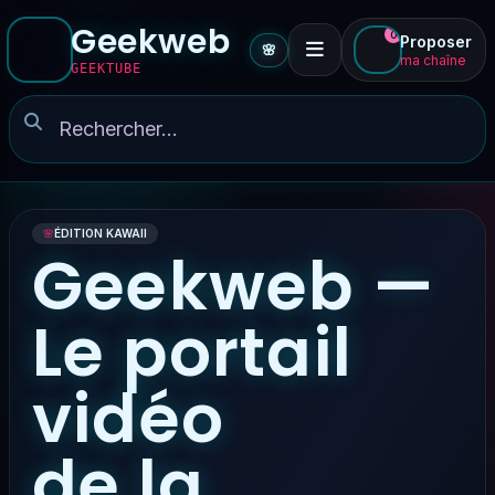
Geekweb
0
Proposer
🌸
ma chaîne
GEEKTUBE
🌸
ÉDITION KAWAII
Geekweb —
Le portail
vidéo
de la