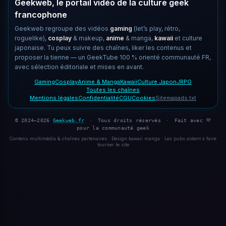
Geekweb, le portail vidéo de la culture geek
francophone
Geekweb regroupe des vidéos
gaming
(let’s play, rétro,
roguelike),
cosplay
& makeup,
anime
& manga,
kawaii
et culture
japonaise. Tu peux suivre des chaînes, liker les contenus et
proposer la tienne — un GeekTube 100 % orienté communauté FR,
avec sélection éditoriale et mises en avant.
Gaming
Cosplay
Anime & Manga
Kawaii
Culture Japon
JRPG
Toutes les chaînes
Mentions légales
Confidentialité
CGU
Cookies
Sitemap
ads.txt
© 2024–2026
Geekweb.fr
·
Tous droits réservés
·
Fait avec 💜
pour la communauté geek
Contenu multimédia & chaînes partenaires · Design kawaii manga · Les pubs aident à faire
tourner le site