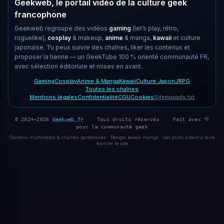
Geekweb, le portail vidéo de la culture geek
francophone
Geekweb regroupe des vidéos
gaming
(let’s play, rétro,
roguelike),
cosplay
& makeup,
anime
& manga,
kawaii
et culture
japonaise. Tu peux suivre des chaînes, liker les contenus et
proposer la tienne — un GeekTube 100 % orienté communauté FR,
avec sélection éditoriale et mises en avant.
Gaming
Cosplay
Anime & Manga
Kawaii
Culture Japon
JRPG
Toutes les chaînes
Mentions légales
Confidentialité
CGU
Cookies
Sitemap
ads.txt
© 2024–2026
Geekweb.fr
·
Tous droits réservés
·
Fait avec 💜
pour la communauté geek
Contenu multimédia & chaînes partenaires · Design kawaii manga · Les pubs aident à faire
tourner le site