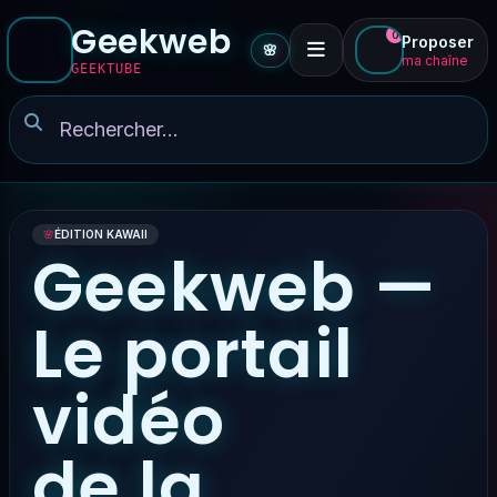
Geekweb
0
Proposer
🌸
ma chaîne
GEEKTUBE
🌸
ÉDITION KAWAII
Geekweb —
Le portail
vidéo
de la