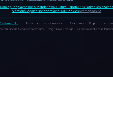
Gaming
Cosplay
Anime & Manga
Kawaii
Culture Japon
JRPG
Toutes les chaîne
Mentions légales
Confidentialité
CGU
Cookies
Sitemap
ads.txt
Geekweb.fr
·
Tous droits réservés
·
Fait avec 💜 pour la com
u multimédia & chaînes partenaires · Design kawaii manga · Les pubs aident à faire tourner 