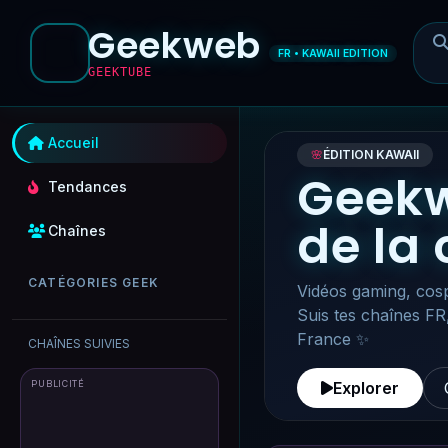
Geekweb
FR • KAWAII EDITION
GEEKTUBE
Accueil
🌸
ÉDITION KAWAII
Geekw
Tendances
de la
Chaînes
CATÉGORIES GEEK
Vidéos gaming, cosp
Suis tes chaînes FR
France ✨
CHAÎNES SUIVIES
PUBLICITÉ
Explorer