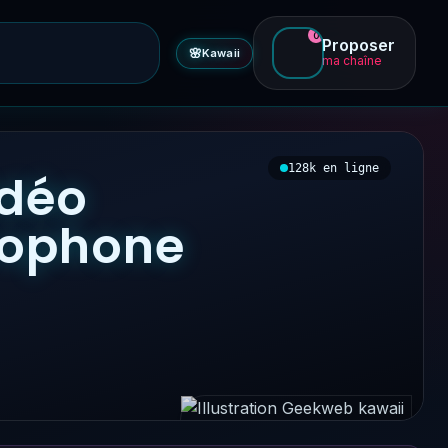
0
Proposer
🌸
Kawaii
ma chaîne
128k en ligne
idéo
ncophone