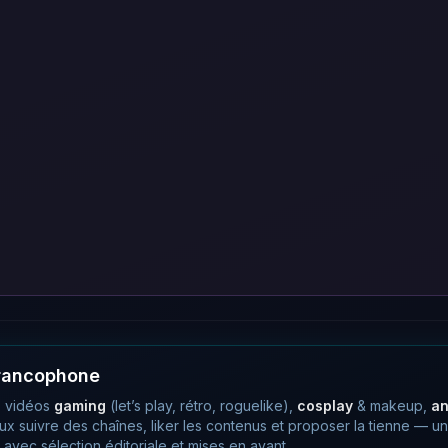
francophone
 vidéos
gaming
(let’s play, rétro, roguelike),
cosplay
& makeup,
a
eux suivre des chaînes, liker les contenus et proposer la tienne —
avec sélection éditoriale et mises en avant.