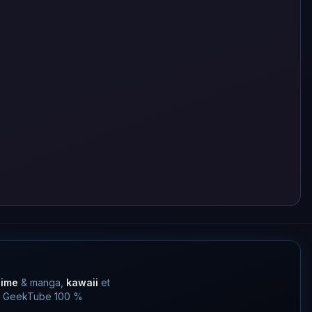
nime
& manga,
kawaii
et
 un GeekTube 100 %