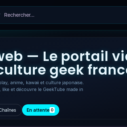
eb — Le portail v
 culture geek fra
lay, anime, kawaii et culture japonaise.
, like et découvre le GeekTube made in
Chaînes
En attente
0