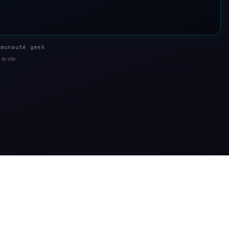
s
munauté geek
le site