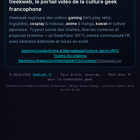
Geekweb, le portail vidéo de la culture geek
francophone
Geekweb regroupe des vidéos
gaming
(let’s play, rétro,
roguelike),
cosplay
& makeup,
anime
& manga,
kawaii
et culture
japonaise. Tu peux suivre des chaînes, liker les contenus et
proposer la tienne — un GeekTube 100 % orienté communauté FR,
avec sélection éditoriale et mises en avant.
Gaming
Cosplay
Anime & Manga
Kawaii
Culture Japon
JRPG
Toutes les chaînes
Mentions légales
Confidentialité
CGU
Cookies
Sitemap
ads.txt
© 2024–2026
Geekweb.fr
·
Tous droits réservés
·
Fait avec 💜
pour la communauté geek
Contenu multimédia & chaînes partenaires · Design kawaii manga · Les pubs aident à faire
tourner le site