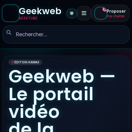
Geekweb
0
Proposer
🌸
ma chaîne
GEEKTUBE
🌸
ÉDITION KAWAII
Geekweb —
Le portail
vidéo
de la