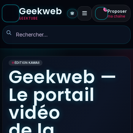
Geekweb
0
Proposer
🌸
ma chaîne
GEEKTUBE
🌸
ÉDITION KAWAII
Geekweb —
Le portail
vidéo
de la