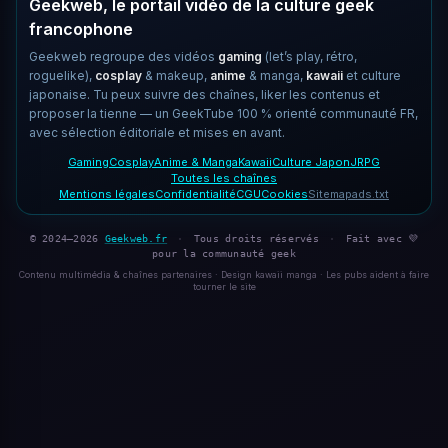
Geekweb, le portail vidéo de la culture geek
francophone
Geekweb regroupe des vidéos
gaming
(let’s play, rétro,
roguelike),
cosplay
& makeup,
anime
& manga,
kawaii
et culture
japonaise. Tu peux suivre des chaînes, liker les contenus et
proposer la tienne — un GeekTube 100 % orienté communauté FR,
avec sélection éditoriale et mises en avant.
Gaming
Cosplay
Anime & Manga
Kawaii
Culture Japon
JRPG
Toutes les chaînes
Mentions légales
Confidentialité
CGU
Cookies
Sitemap
ads.txt
© 2024–2026
Geekweb.fr
·
Tous droits réservés
·
Fait avec 💜
pour la communauté geek
Contenu multimédia & chaînes partenaires · Design kawaii manga · Les pubs aident à faire
tourner le site