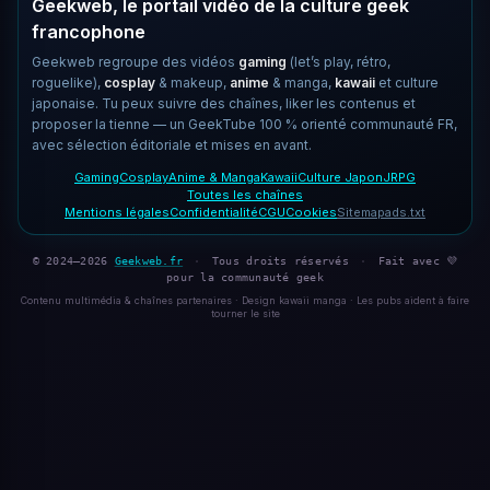
Geekweb, le portail vidéo de la culture geek
francophone
Geekweb regroupe des vidéos
gaming
(let’s play, rétro,
roguelike),
cosplay
& makeup,
anime
& manga,
kawaii
et culture
japonaise. Tu peux suivre des chaînes, liker les contenus et
proposer la tienne — un GeekTube 100 % orienté communauté FR,
avec sélection éditoriale et mises en avant.
Gaming
Cosplay
Anime & Manga
Kawaii
Culture Japon
JRPG
Toutes les chaînes
Mentions légales
Confidentialité
CGU
Cookies
Sitemap
ads.txt
© 2024–2026
Geekweb.fr
·
Tous droits réservés
·
Fait avec 💜
pour la communauté geek
Contenu multimédia & chaînes partenaires · Design kawaii manga · Les pubs aident à faire
tourner le site