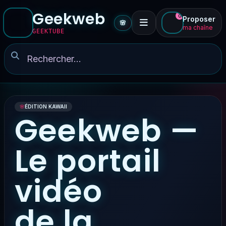
Geekweb
0
Proposer
🌸
ma chaîne
GEEKTUBE
🌸
ÉDITION KAWAII
Geekweb —
Le portail
vidéo
de la