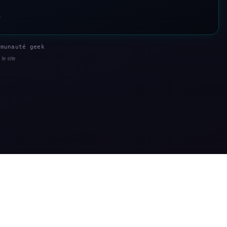
s
munauté geek
le site