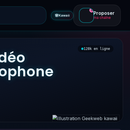
0
Proposer
🌸
Kawaii
ma chaîne
128k en ligne
idéo
ncophone