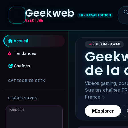
Geekweb
FR • KAWAII EDITION
GEEKTUBE
Accueil
🌸
ÉDITION KAWAII
Geekw
Tendances
de la
Chaînes
CATÉGORIES GEEK
Vidéos gaming, cosp
Suis tes chaînes FR
France ✨
CHAÎNES SUIVIES
PUBLICITÉ
Explorer