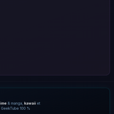
nime
& manga,
kawaii
et
 un GeekTube 100 %