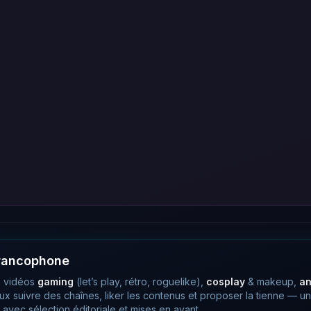
francophone
 vidéos
gaming
(let’s play, rétro, roguelike),
cosplay
& makeup,
a
eux suivre des chaînes, liker les contenus et proposer la tienne —
avec sélection éditoriale et mises en avant.