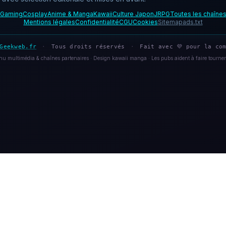
Gaming
Cosplay
Anime & Manga
Kawaii
Culture Japon
JRPG
Toutes les chaîne
Mentions légales
Confidentialité
CGU
Cookies
Sitemap
ads.txt
Geekweb.fr
·
Tous droits réservés
·
Fait avec 💜 pour la com
u multimédia & chaînes partenaires · Design kawaii manga · Les pubs aident à faire tourner 