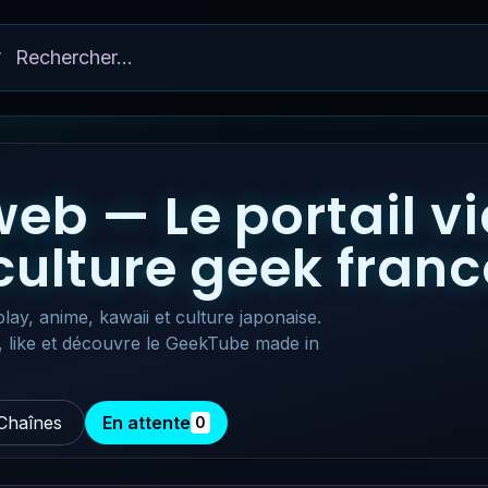
eb — Le portail v
 culture geek fra
lay, anime, kawaii et culture japonaise.
, like et découvre le GeekTube made in
Chaînes
En attente
0