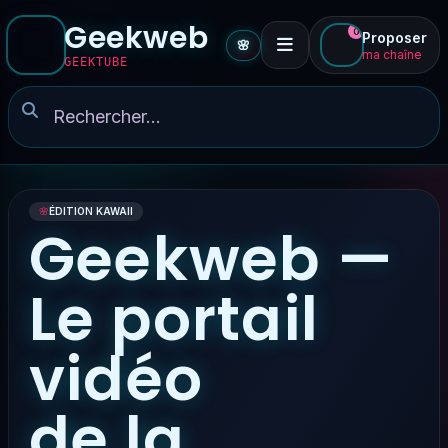
Geekweb
0
Proposer
🌸
ma chaîne
GEEKTUBE
🌸
ÉDITION KAWAII
Geekweb —
Le portail
vidéo
de la