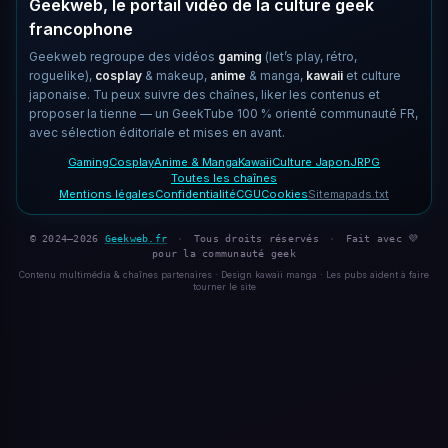
Geekweb, le portail vidéo de la culture geek
francophone
Geekweb regroupe des vidéos
gaming
(let’s play, rétro,
roguelike),
cosplay
& makeup,
anime
& manga,
kawaii
et culture
japonaise. Tu peux suivre des chaînes, liker les contenus et
proposer la tienne — un GeekTube 100 % orienté communauté FR,
avec sélection éditoriale et mises en avant.
Gaming
Cosplay
Anime & Manga
Kawaii
Culture Japon
JRPG
Toutes les chaînes
Mentions légales
Confidentialité
CGU
Cookies
Sitemap
ads.txt
© 2024–2026
Geekweb.fr
·
Tous droits réservés
·
Fait avec 💜
pour la communauté geek
Contenu multimédia & chaînes partenaires · Design kawaii manga · Les pubs aident à faire
tourner le site