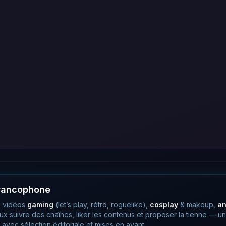
francophone
 vidéos
gaming
(let’s play, rétro, roguelike),
cosplay
& makeup,
a
eux suivre des chaînes, liker les contenus et proposer la tienne —
avec sélection éditoriale et mises en avant.