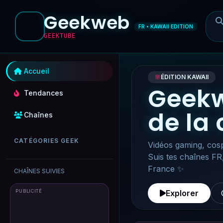
Geekweb
FR • KAWAII EDITION
GEEKTUBE
Accueil
🌸
ÉDITION KAWAII
Geekw
Tendances
de la
Chaînes
CATÉGORIES GEEK
Vidéos gaming, cosp
Suis tes chaînes FR
France ✨
CHAÎNES SUIVIES
PUBLICITÉ
Explorer