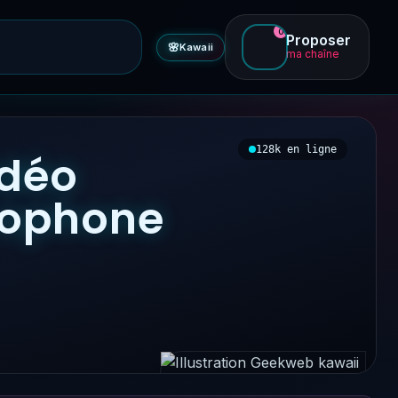
0
Proposer
🌸
Kawaii
ma chaîne
128k en ligne
idéo
ncophone