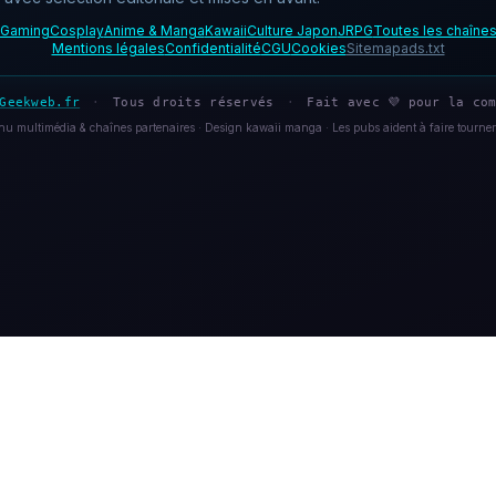
Gaming
Cosplay
Anime & Manga
Kawaii
Culture Japon
JRPG
Toutes les chaîne
Mentions légales
Confidentialité
CGU
Cookies
Sitemap
ads.txt
Geekweb.fr
·
Tous droits réservés
·
Fait avec 💜 pour la com
u multimédia & chaînes partenaires · Design kawaii manga · Les pubs aident à faire tourner 