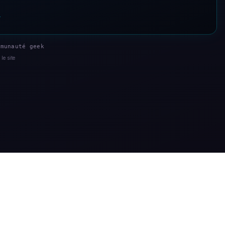
s
munauté geek
le site