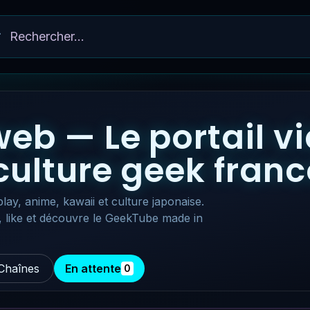
eb — Le portail v
 culture geek fra
lay, anime, kawaii et culture japonaise.
, like et découvre le GeekTube made in
Chaînes
En attente
0