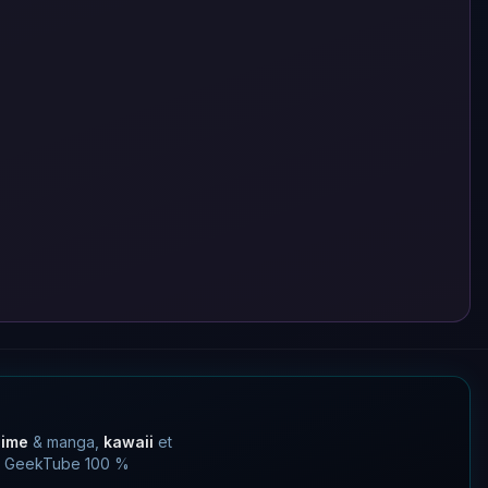
nime
& manga,
kawaii
et
 un GeekTube 100 %