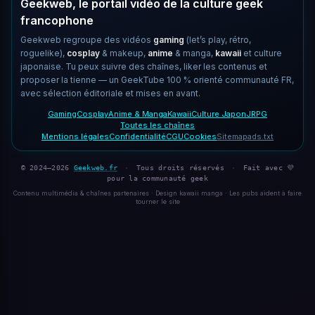
Geekweb, le portail vidéo de la culture geek
francophone
Geekweb regroupe des vidéos
gaming
(let’s play, rétro,
roguelike),
cosplay
& makeup,
anime
& manga,
kawaii
et culture
japonaise. Tu peux suivre des chaînes, liker les contenus et
proposer la tienne — un GeekTube 100 % orienté communauté FR,
avec sélection éditoriale et mises en avant.
Gaming
Cosplay
Anime & Manga
Kawaii
Culture Japon
JRPG
Toutes les chaînes
Mentions légales
Confidentialité
CGU
Cookies
Sitemap
ads.txt
© 2024–2026
Geekweb.fr
·
Tous droits réservés
·
Fait avec 💜
pour la communauté geek
Contenu multimédia & chaînes partenaires · Design kawaii manga · Les pubs aident à faire
tourner le site