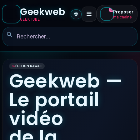
Geekweb
0
Proposer
🌸
ma chaîne
GEEKTUBE
🌸
ÉDITION KAWAII
Geekweb —
Le portail
vidéo
de la