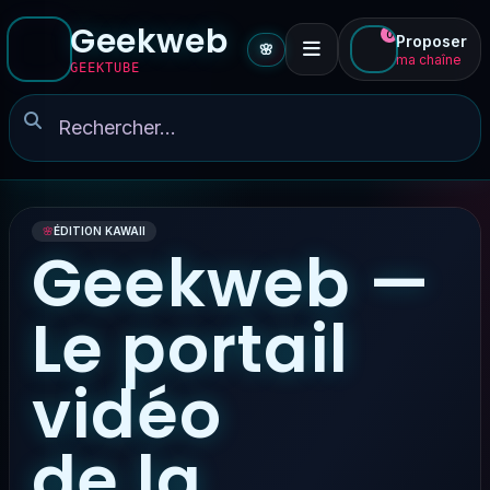
Geekweb
0
Proposer
🌸
ma chaîne
GEEKTUBE
🌸
ÉDITION KAWAII
Geekweb —
Le portail
vidéo
de la