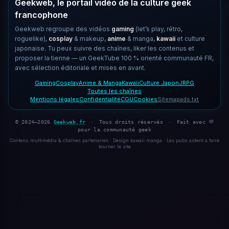
Geekweb, le portail vidéo de la culture geek
francophone
Geekweb regroupe des vidéos
gaming
(let’s play, rétro,
roguelike),
cosplay
& makeup,
anime
& manga,
kawaii
et culture
japonaise. Tu peux suivre des chaînes, liker les contenus et
proposer la tienne — un GeekTube 100 % orienté communauté FR,
avec sélection éditoriale et mises en avant.
Gaming
Cosplay
Anime & Manga
Kawaii
Culture Japon
JRPG
Toutes les chaînes
Mentions légales
Confidentialité
CGU
Cookies
Sitemap
ads.txt
© 2024–2026
Geekweb.fr
·
Tous droits réservés
·
Fait avec 💜
pour la communauté geek
Contenu multimédia & chaînes partenaires · Design kawaii manga · Les pubs aident à faire
tourner le site