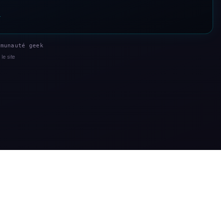
s
munauté geek
le site