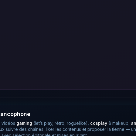
francophone
 vidéos
gaming
(let’s play, rétro, roguelike),
cosplay
& makeup,
a
eux suivre des chaînes, liker les contenus et proposer la tienne —
avec sélection éditoriale et mises en avant.