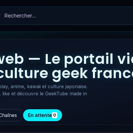
eb — Le portail v
 culture geek fra
lay, anime, kawaii et culture japonaise.
, like et découvre le GeekTube made in
Chaînes
En attente
0