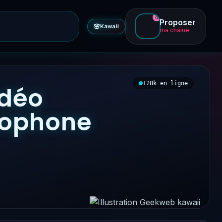
0
Proposer
🌸
Kawaii
ma chaîne
128k en ligne
idéo
ncophone