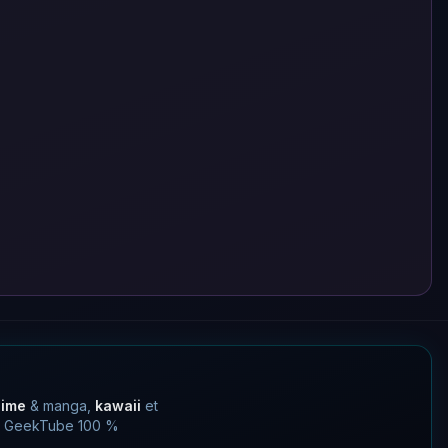
nime
& manga,
kawaii
et
 un GeekTube 100 %