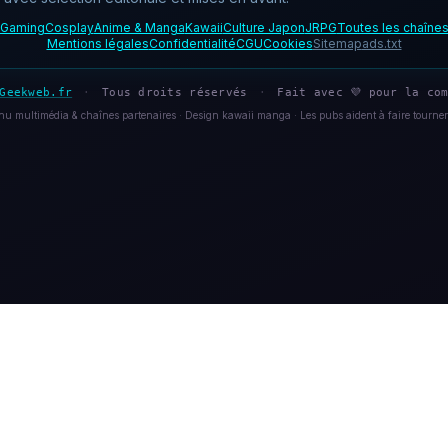
Gaming
Cosplay
Anime & Manga
Kawaii
Culture Japon
JRPG
Toutes les chaîne
Mentions légales
Confidentialité
CGU
Cookies
Sitemap
ads.txt
Geekweb.fr
·
Tous droits réservés
·
Fait avec 💜 pour la com
u multimédia & chaînes partenaires · Design kawaii manga · Les pubs aident à faire tourner 