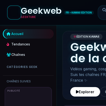
Geekweb
FR • KAWAII EDITION
GEEKTUBE
Accueil
🌸
ÉDITION KAWAII
Geekw
Tendances
de la
Chaînes
CATÉGORIES GEEK
Vidéos gaming, cosp
Suis tes chaînes FR
France ✨
CHAÎNES SUIVIES
PUBLICITÉ
Explorer