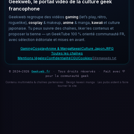
Geekweb, le portail vidéo de la culture geek
francophone
Geekweb regroupe des vidéos
gaming
(let’s play, rétro,
roguelike),
cosplay
& makeup,
anime
& manga,
kawaii
et culture
japonaise. Tu peux suivre des chaînes, liker les contenus et
proposer la tienne — un GeekTube 100 % orienté communauté FR,
avec sélection éditoriale et mises en avant.
Gaming
Cosplay
Anime & Manga
Kawaii
Culture Japon
JRPG
Toutes les chaînes
Mentions légales
Confidentialité
CGU
Cookies
Sitemap
ads.txt
© 2024–2026
Geekweb.fr
·
Tous droits réservés
·
Fait avec 💜
pour la communauté geek
Contenu multimédia & chaînes partenaires · Design kawaii manga · Les pubs aident à faire
tourner le site