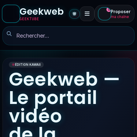
Geekweb
0
Proposer
🌸
ma chaîne
GEEKTUBE
🌸
ÉDITION KAWAII
Geekweb —
Le portail
vidéo
de la