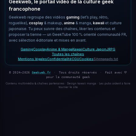
Geekweb, le portail vidéo de la culture geek
francophone
Geekweb regroupe des vidéos
gaming
(let’s play, rétro,
roguelike),
cosplay
& makeup,
anime
& manga,
kawaii
et culture
japonaise. Tu peux suivre des chaînes, liker les contenus et
proposer la tienne — un GeekTube 100 % orienté communauté FR,
avec sélection éditoriale et mises en avant.
Gaming
Cosplay
Anime & Manga
Kawaii
Culture Japon
JRPG
Toutes les chaînes
Mentions légales
Confidentialité
CGU
Cookies
Sitemap
ads.txt
© 2024–2026
Geekweb.fr
·
Tous droits réservés
·
Fait avec 💜
pour la communauté geek
Contenu multimédia & chaînes partenaires · Design kawaii manga · Les pubs aident à faire
tourner le site