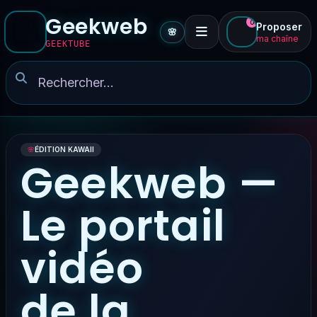
Geekweb
0
Proposer
🌸
ma chaîne
GEEKTUBE
🌸
ÉDITION KAWAII
Geekweb —
Le portail
vidéo
de la