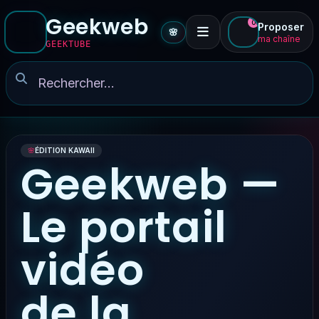
Geekweb
0
Proposer
🌸
ma chaîne
GEEKTUBE
🌸
ÉDITION KAWAII
Geekweb —
Le portail
vidéo
de la