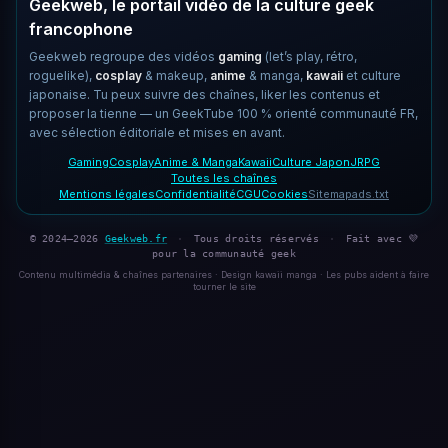
Geekweb, le portail vidéo de la culture geek
francophone
Geekweb regroupe des vidéos
gaming
(let’s play, rétro,
roguelike),
cosplay
& makeup,
anime
& manga,
kawaii
et culture
japonaise. Tu peux suivre des chaînes, liker les contenus et
proposer la tienne — un GeekTube 100 % orienté communauté FR,
avec sélection éditoriale et mises en avant.
Gaming
Cosplay
Anime & Manga
Kawaii
Culture Japon
JRPG
Toutes les chaînes
Mentions légales
Confidentialité
CGU
Cookies
Sitemap
ads.txt
© 2024–2026
Geekweb.fr
·
Tous droits réservés
·
Fait avec 💜
pour la communauté geek
Contenu multimédia & chaînes partenaires · Design kawaii manga · Les pubs aident à faire
tourner le site