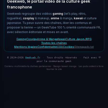
Geekweb, le portail vidéo de la culture geek
francophone
Geekweb regroupe des vidéos
gaming
(let’s play, rétro,
roguelike),
cosplay
& makeup,
anime
& manga,
kawaii
et culture
japonaise. Tu peux suivre des chaînes, liker les contenus et
proposer la tienne — un GeekTube 100 % orienté communauté FR,
avec sélection éditoriale et mises en avant.
Gaming
Cosplay
Anime & Manga
Kawaii
Culture Japon
JRPG
Toutes les chaînes
Mentions légales
Confidentialité
CGU
Cookies
Sitemap
ads.txt
© 2024–2026
Geekweb.fr
·
Tous droits réservés
·
Fait avec 💜
pour la communauté geek
Contenu multimédia & chaînes partenaires · Design kawaii manga · Les pubs aident à faire
tourner le site