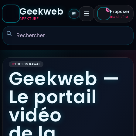
Geekweb
0
Proposer
🌸
ma chaîne
GEEKTUBE
🌸
ÉDITION KAWAII
Geekweb —
Le portail
vidéo
de la