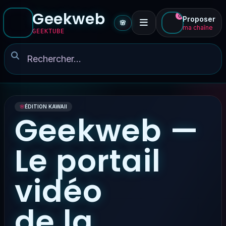
Geekweb
0
Proposer
🌸
ma chaîne
GEEKTUBE
🌸
ÉDITION KAWAII
Geekweb —
Le portail
vidéo
de la