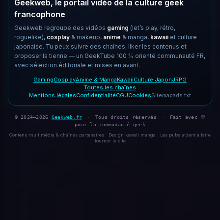
Geekweb, le portail vidéo de la culture geek
francophone
Geekweb regroupe des vidéos
gaming
(let’s play, rétro,
roguelike),
cosplay
& makeup,
anime
& manga,
kawaii
et culture
japonaise. Tu peux suivre des chaînes, liker les contenus et
proposer la tienne — un GeekTube 100 % orienté communauté FR,
avec sélection éditoriale et mises en avant.
Gaming
Cosplay
Anime & Manga
Kawaii
Culture Japon
JRPG
Toutes les chaînes
Mentions légales
Confidentialité
CGU
Cookies
Sitemap
ads.txt
© 2024–2026
Geekweb.fr
·
Tous droits réservés
·
Fait avec 💜
pour la communauté geek
Contenu multimédia & chaînes partenaires · Design kawaii manga · Les pubs aident à faire
tourner le site