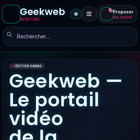
Geekweb
0
Proposer
🌸
ma chaîne
GEEKTUBE
🌸
ÉDITION KAWAII
Geekweb —
Le portail
vidéo
de la