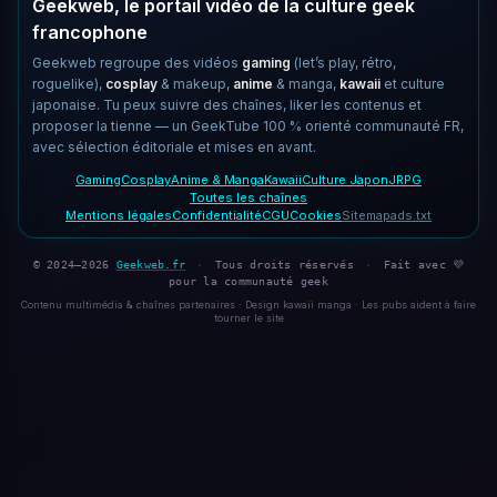
Geekweb, le portail vidéo de la culture geek
francophone
Geekweb regroupe des vidéos
gaming
(let’s play, rétro,
roguelike),
cosplay
& makeup,
anime
& manga,
kawaii
et culture
japonaise. Tu peux suivre des chaînes, liker les contenus et
proposer la tienne — un GeekTube 100 % orienté communauté FR,
avec sélection éditoriale et mises en avant.
Gaming
Cosplay
Anime & Manga
Kawaii
Culture Japon
JRPG
Toutes les chaînes
Mentions légales
Confidentialité
CGU
Cookies
Sitemap
ads.txt
© 2024–2026
Geekweb.fr
·
Tous droits réservés
·
Fait avec 💜
pour la communauté geek
Contenu multimédia & chaînes partenaires · Design kawaii manga · Les pubs aident à faire
tourner le site