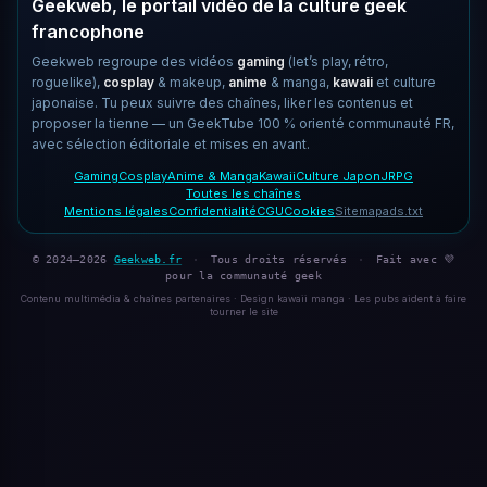
Geekweb, le portail vidéo de la culture geek
francophone
Geekweb regroupe des vidéos
gaming
(let’s play, rétro,
roguelike),
cosplay
& makeup,
anime
& manga,
kawaii
et culture
japonaise. Tu peux suivre des chaînes, liker les contenus et
proposer la tienne — un GeekTube 100 % orienté communauté FR,
avec sélection éditoriale et mises en avant.
Gaming
Cosplay
Anime & Manga
Kawaii
Culture Japon
JRPG
Toutes les chaînes
Mentions légales
Confidentialité
CGU
Cookies
Sitemap
ads.txt
© 2024–2026
Geekweb.fr
·
Tous droits réservés
·
Fait avec 💜
pour la communauté geek
Contenu multimédia & chaînes partenaires · Design kawaii manga · Les pubs aident à faire
tourner le site