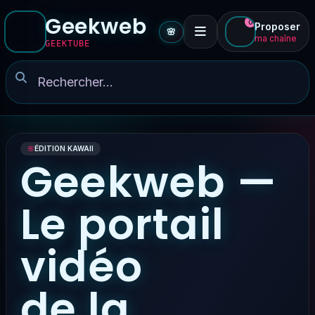
Geekweb
0
Proposer
🌸
ma chaîne
GEEKTUBE
🌸
ÉDITION KAWAII
Geekweb —
Le portail
vidéo
de la