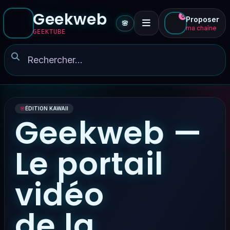
Geekweb
0
Proposer
🌸
ma chaîne
GEEKTUBE
🌸
ÉDITION KAWAII
Geekweb —
Le portail
vidéo
de la