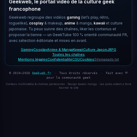
Geekweb, le portail vidéo de la culture geek
francophone
Geekweb regroupe des vidéos
gaming
(let’s play, rétro,
roguelike),
cosplay
& makeup,
anime
& manga,
kawaii
et culture
japonaise. Tu peux suivre des chaînes, liker les contenus et
proposer la tienne — un GeekTube 100 % orienté communauté FR,
avec sélection éditoriale et mises en avant.
Gaming
Cosplay
Anime & Manga
Kawaii
Culture Japon
JRPG
Toutes les chaînes
Mentions légales
Confidentialité
CGU
Cookies
Sitemap
ads.txt
© 2024–2026
Geekweb.fr
·
Tous droits réservés
·
Fait avec 💜
pour la communauté geek
Contenu multimédia & chaînes partenaires · Design kawaii manga · Les pubs aident à faire
tourner le site