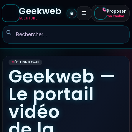
Geekweb
0
Proposer
🌸
ma chaîne
GEEKTUBE
🌸
ÉDITION KAWAII
Geekweb —
Le portail
vidéo
de la