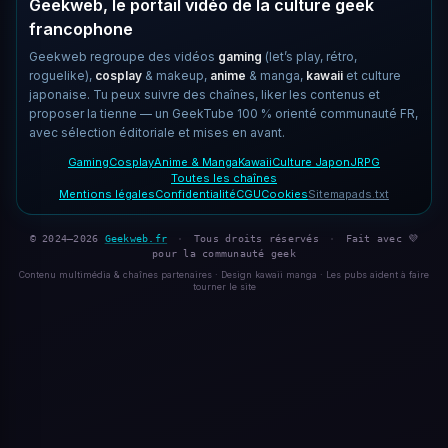
Geekweb, le portail vidéo de la culture geek
francophone
Geekweb regroupe des vidéos
gaming
(let’s play, rétro,
roguelike),
cosplay
& makeup,
anime
& manga,
kawaii
et culture
japonaise. Tu peux suivre des chaînes, liker les contenus et
proposer la tienne — un GeekTube 100 % orienté communauté FR,
avec sélection éditoriale et mises en avant.
Gaming
Cosplay
Anime & Manga
Kawaii
Culture Japon
JRPG
Toutes les chaînes
Mentions légales
Confidentialité
CGU
Cookies
Sitemap
ads.txt
© 2024–2026
Geekweb.fr
·
Tous droits réservés
·
Fait avec 💜
pour la communauté geek
Contenu multimédia & chaînes partenaires · Design kawaii manga · Les pubs aident à faire
tourner le site