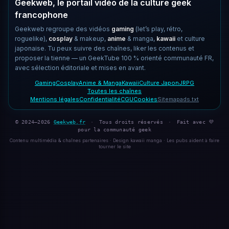
Geekweb, le portail vidéo de la culture geek
francophone
Geekweb regroupe des vidéos
gaming
(let’s play, rétro,
roguelike),
cosplay
& makeup,
anime
& manga,
kawaii
et culture
japonaise. Tu peux suivre des chaînes, liker les contenus et
proposer la tienne — un GeekTube 100 % orienté communauté FR,
avec sélection éditoriale et mises en avant.
Gaming
Cosplay
Anime & Manga
Kawaii
Culture Japon
JRPG
Toutes les chaînes
Mentions légales
Confidentialité
CGU
Cookies
Sitemap
ads.txt
© 2024–2026
Geekweb.fr
·
Tous droits réservés
·
Fait avec 💜
pour la communauté geek
Contenu multimédia & chaînes partenaires · Design kawaii manga · Les pubs aident à faire
tourner le site