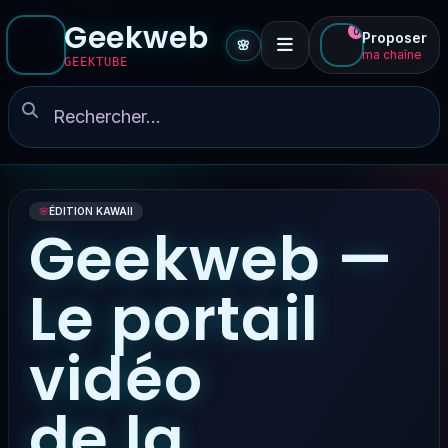
Geekweb
0
Proposer
🌸
ma chaîne
GEEKTUBE
🌸
ÉDITION KAWAII
Geekweb —
Le portail
vidéo
de la