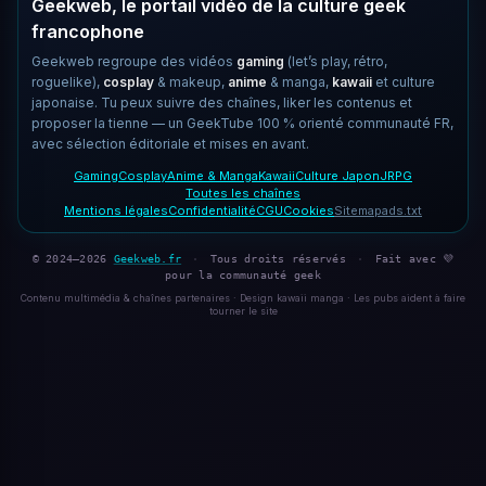
Geekweb, le portail vidéo de la culture geek
francophone
Geekweb regroupe des vidéos
gaming
(let’s play, rétro,
roguelike),
cosplay
& makeup,
anime
& manga,
kawaii
et culture
japonaise. Tu peux suivre des chaînes, liker les contenus et
proposer la tienne — un GeekTube 100 % orienté communauté FR,
avec sélection éditoriale et mises en avant.
Gaming
Cosplay
Anime & Manga
Kawaii
Culture Japon
JRPG
Toutes les chaînes
Mentions légales
Confidentialité
CGU
Cookies
Sitemap
ads.txt
© 2024–2026
Geekweb.fr
·
Tous droits réservés
·
Fait avec 💜
pour la communauté geek
Contenu multimédia & chaînes partenaires · Design kawaii manga · Les pubs aident à faire
tourner le site