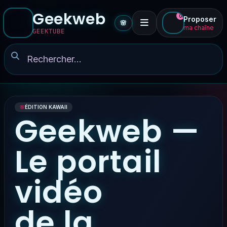
Geekweb
0
Proposer
🌸
ma chaîne
GEEKTUBE
🌸
ÉDITION KAWAII
Geekweb —
Le portail
vidéo
de la