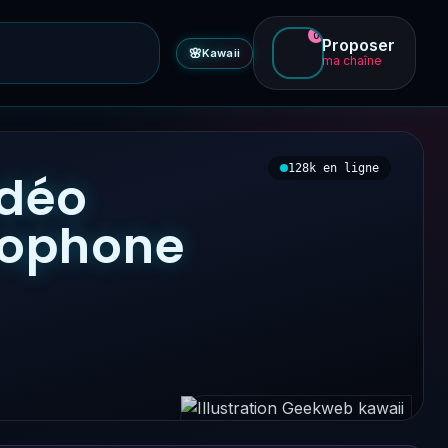
0
Proposer
🌸
Kawaii
ma chaîne
128k en ligne
idéo
ncophone