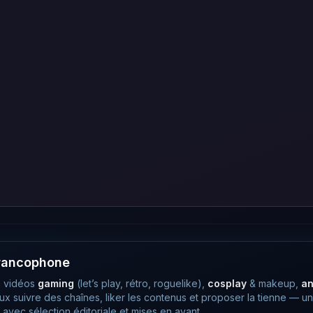
francophone
 vidéos
gaming
(let’s play, rétro, roguelike),
cosplay
& makeup,
a
eux suivre des chaînes, liker les contenus et proposer la tienne —
avec sélection éditoriale et mises en avant.