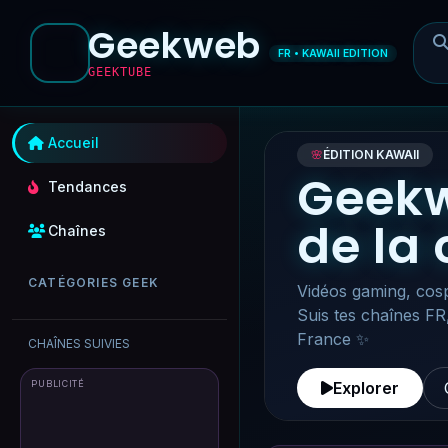
Geekweb
FR • KAWAII EDITION
GEEKTUBE
Accueil
🌸
ÉDITION KAWAII
Geekw
Tendances
de la
Chaînes
CATÉGORIES GEEK
Vidéos gaming, cosp
Suis tes chaînes FR
France ✨
CHAÎNES SUIVIES
PUBLICITÉ
Explorer