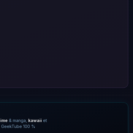
nime
& manga,
kawaii
et
 un GeekTube 100 %