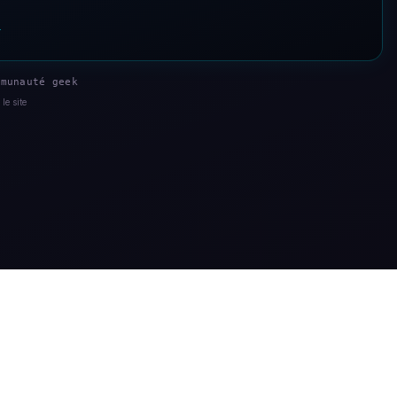
s
munauté geek
le site