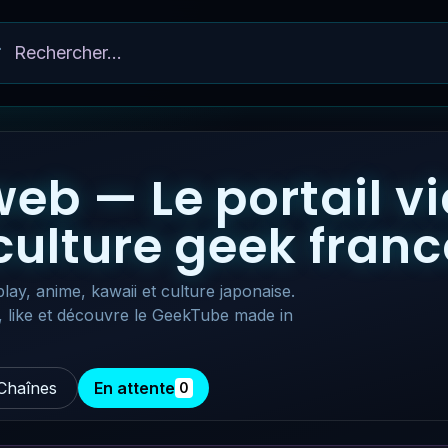
eb — Le portail v
 culture geek fra
lay, anime, kawaii et culture japonaise.
, like et découvre le GeekTube made in
Chaînes
En attente
0