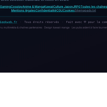
Gaming
Cosplay
Anime & Manga
Kawaii
Culture Japon
JRPG
Toutes les chaîne
Mentions légales
Confidentialité
CGU
Cookies
Sitemap
ads.txt
Geekweb.fr
·
Tous droits réservés
·
Fait avec 💜 pour la com
u multimédia & chaînes partenaires · Design kawaii manga · Les pubs aident à faire tourner 