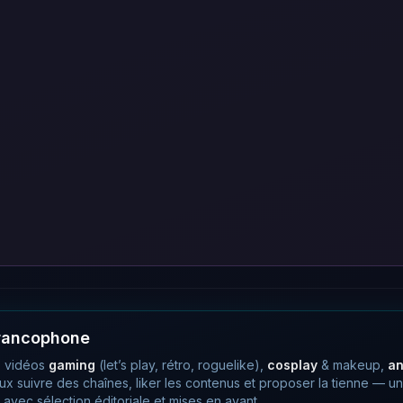
francophone
 vidéos
gaming
(let’s play, rétro, roguelike),
cosplay
& makeup,
a
eux suivre des chaînes, liker les contenus et proposer la tienne —
avec sélection éditoriale et mises en avant.