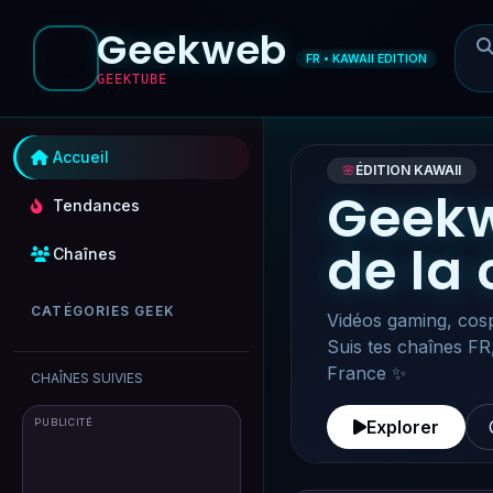
Geekweb
FR • KAWAII EDITION
GEEKTUBE
Accueil
🌸
ÉDITION KAWAII
Geekw
Tendances
de la
Chaînes
CATÉGORIES GEEK
Vidéos gaming, cosp
Suis tes chaînes FR
France ✨
CHAÎNES SUIVIES
PUBLICITÉ
Explorer