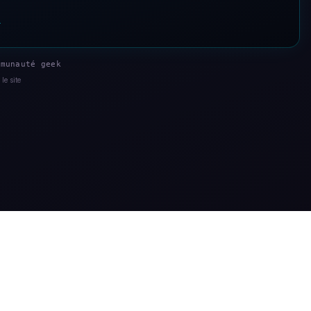
s
munauté geek
le site