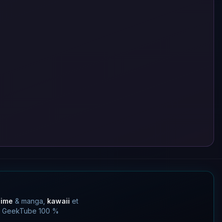
nime
& manga,
kawaii
et
 un GeekTube 100 %