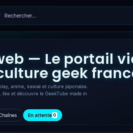
eb — Le portail v
 culture geek fra
lay, anime, kawaii et culture japonaise.
, like et découvre le GeekTube made in
Chaînes
En attente
0