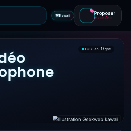
0
Proposer
🌸
Kawaii
ma chaîne
128k en ligne
idéo
ncophone