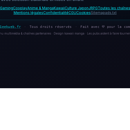
Gaming
Cosplay
Anime & Manga
Kawaii
Culture Japon
JRPG
Toutes les chaîne
Mentions légales
Confidentialité
CGU
Cookies
Sitemap
ads.txt
Geekweb.fr
·
Tous droits réservés
·
Fait avec 💜 pour la com
u multimédia & chaînes partenaires · Design kawaii manga · Les pubs aident à faire tourner 