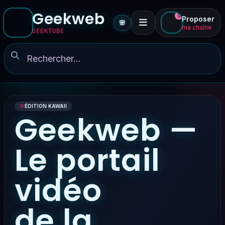
Geekweb
0
Proposer
🌸
ma chaîne
GEEKTUBE
🌸
ÉDITION KAWAII
Geekweb —
Le portail
vidéo
de la