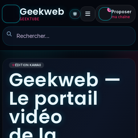
Geekweb
0
Proposer
🌸
ma chaîne
GEEKTUBE
🌸
ÉDITION KAWAII
Geekweb —
Le portail
vidéo
de la