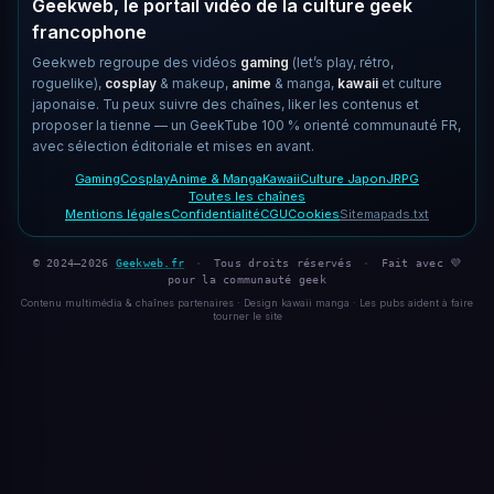
Geekweb, le portail vidéo de la culture geek
francophone
Geekweb regroupe des vidéos
gaming
(let’s play, rétro,
roguelike),
cosplay
& makeup,
anime
& manga,
kawaii
et culture
japonaise. Tu peux suivre des chaînes, liker les contenus et
proposer la tienne — un GeekTube 100 % orienté communauté FR,
avec sélection éditoriale et mises en avant.
Gaming
Cosplay
Anime & Manga
Kawaii
Culture Japon
JRPG
Toutes les chaînes
Mentions légales
Confidentialité
CGU
Cookies
Sitemap
ads.txt
© 2024–2026
Geekweb.fr
·
Tous droits réservés
·
Fait avec 💜
pour la communauté geek
Contenu multimédia & chaînes partenaires · Design kawaii manga · Les pubs aident à faire
tourner le site