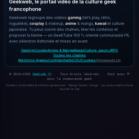
Geekweb, le portail vidéo de la culture geek
francophone
Geekweb regroupe des vidéos
gaming
(let’s play, rétro,
roguelike),
cosplay
& makeup,
anime
& manga,
kawaii
et culture
japonaise. Tu peux suivre des chaînes, liker les contenus et
proposer la tienne — un GeekTube 100 % orienté communauté FR,
avec sélection éditoriale et mises en avant.
Gaming
Cosplay
Anime & Manga
Kawaii
Culture Japon
JRPG
Toutes les chaînes
Mentions légales
Confidentialité
CGU
Cookies
Sitemap
ads.txt
© 2024–2026
Geekweb.fr
·
Tous droits réservés
·
Fait avec 💜
pour la communauté geek
Contenu multimédia & chaînes partenaires · Design kawaii manga · Les pubs aident à faire
tourner le site