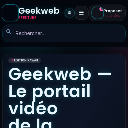
Geekweb
0
Proposer
🌸
ma chaîne
GEEKTUBE
🌸
ÉDITION KAWAII
Geekweb —
Le portail
vidéo
de la