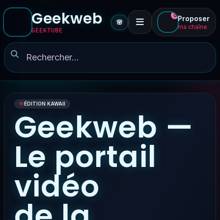
Geekweb
0
Proposer
🌸
ma chaîne
GEEKTUBE
🌸
ÉDITION KAWAII
Geekweb —
Le portail
vidéo
de la