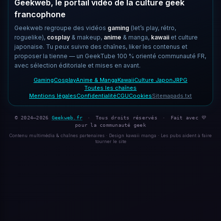
Geekweb, le portail vidéo de la culture geek
francophone
Geekweb regroupe des vidéos
gaming
(let’s play, rétro,
roguelike),
cosplay
& makeup,
anime
& manga,
kawaii
et culture
japonaise. Tu peux suivre des chaînes, liker les contenus et
proposer la tienne — un GeekTube 100 % orienté communauté FR,
avec sélection éditoriale et mises en avant.
Gaming
Cosplay
Anime & Manga
Kawaii
Culture Japon
JRPG
Toutes les chaînes
Mentions légales
Confidentialité
CGU
Cookies
Sitemap
ads.txt
© 2024–2026
Geekweb.fr
·
Tous droits réservés
·
Fait avec 💜
pour la communauté geek
Contenu multimédia & chaînes partenaires · Design kawaii manga · Les pubs aident à faire
tourner le site