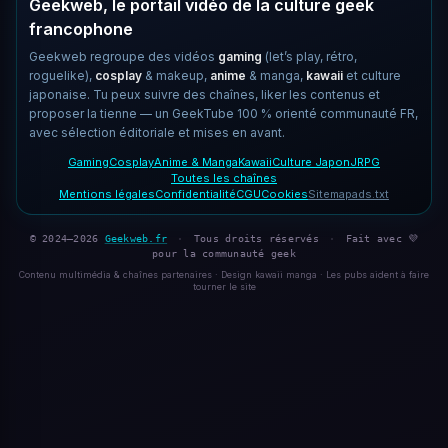
Geekweb, le portail vidéo de la culture geek
francophone
Geekweb regroupe des vidéos
gaming
(let’s play, rétro,
roguelike),
cosplay
& makeup,
anime
& manga,
kawaii
et culture
japonaise. Tu peux suivre des chaînes, liker les contenus et
proposer la tienne — un GeekTube 100 % orienté communauté FR,
avec sélection éditoriale et mises en avant.
Gaming
Cosplay
Anime & Manga
Kawaii
Culture Japon
JRPG
Toutes les chaînes
Mentions légales
Confidentialité
CGU
Cookies
Sitemap
ads.txt
© 2024–2026
Geekweb.fr
·
Tous droits réservés
·
Fait avec 💜
pour la communauté geek
Contenu multimédia & chaînes partenaires · Design kawaii manga · Les pubs aident à faire
tourner le site