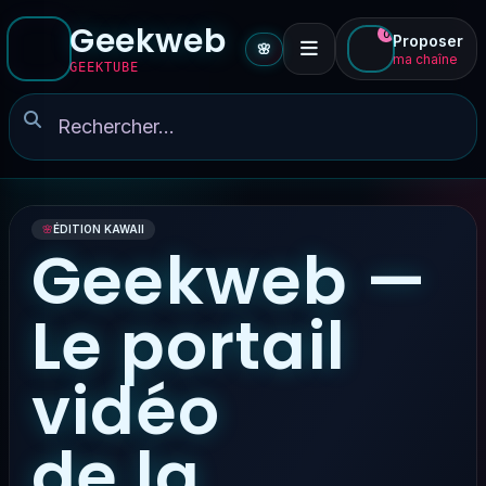
Geekweb
0
Proposer
🌸
ma chaîne
GEEKTUBE
🌸
ÉDITION KAWAII
Geekweb —
Le portail
vidéo
de la