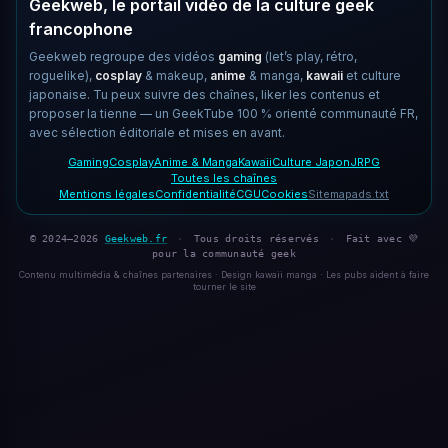
Geekweb, le portail vidéo de la culture geek
francophone
Geekweb regroupe des vidéos
gaming
(let’s play, rétro,
roguelike),
cosplay
& makeup,
anime
& manga,
kawaii
et culture
japonaise. Tu peux suivre des chaînes, liker les contenus et
proposer la tienne — un GeekTube 100 % orienté communauté FR,
avec sélection éditoriale et mises en avant.
Gaming
Cosplay
Anime & Manga
Kawaii
Culture Japon
JRPG
Toutes les chaînes
Mentions légales
Confidentialité
CGU
Cookies
Sitemap
ads.txt
© 2024–2026
Geekweb.fr
·
Tous droits réservés
·
Fait avec 💜
pour la communauté geek
Contenu multimédia & chaînes partenaires · Design kawaii manga · Les pubs aident à faire
tourner le site