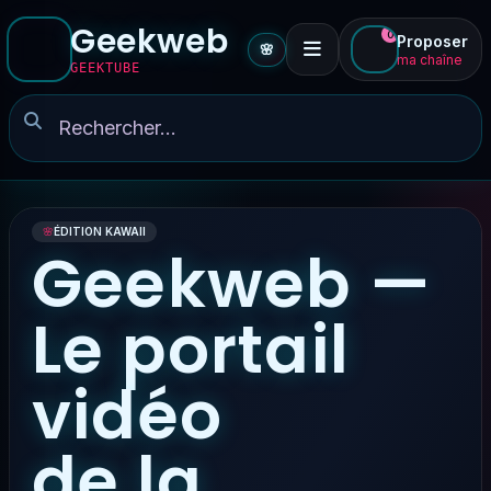
Geekweb
0
Proposer
🌸
ma chaîne
GEEKTUBE
🌸
ÉDITION KAWAII
Geekweb —
Le portail
vidéo
de la