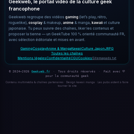
Geekweb, le portail vidéo de la culture geek
francophone
Geekweb regroupe des vidéos
gaming
(let’s play, rétro,
roguelike),
cosplay
& makeup,
anime
& manga,
kawaii
et culture
japonaise. Tu peux suivre des chaînes, liker les contenus et
proposer la tienne — un GeekTube 100 % orienté communauté FR,
avec sélection éditoriale et mises en avant.
Gaming
Cosplay
Anime & Manga
Kawaii
Culture Japon
JRPG
Toutes les chaînes
Mentions légales
Confidentialité
CGU
Cookies
Sitemap
ads.txt
© 2024–2026
Geekweb.fr
·
Tous droits réservés
·
Fait avec 💜
pour la communauté geek
Contenu multimédia & chaînes partenaires · Design kawaii manga · Les pubs aident à faire
tourner le site