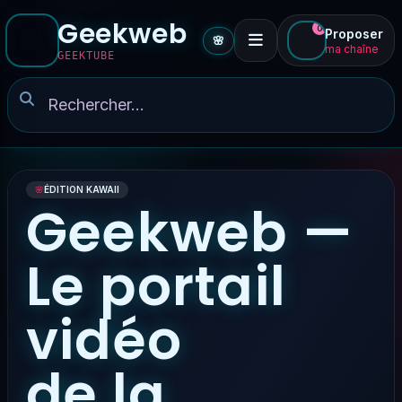
Geekweb
0
Proposer
🌸
ma chaîne
GEEKTUBE
🌸
ÉDITION KAWAII
Geekweb —
Le portail
vidéo
de la