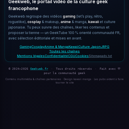
Geekweb, le portail vidéo de la culture geek
francophone
Geekweb regroupe des vidéos
gaming
(let’s play, rétro,
roguelike),
cosplay
& makeup,
anime
& manga,
kawaii
et culture
japonaise. Tu peux suivre des chaînes, liker les contenus et
proposer la tienne — un GeekTube 100 % orienté communauté FR,
avec sélection éditoriale et mises en avant.
Gaming
Cosplay
Anime & Manga
Kawaii
Culture Japon
JRPG
Toutes les chaînes
Mentions légales
Confidentialité
CGU
Cookies
Sitemap
ads.txt
© 2024–2026
Geekweb.fr
·
Tous droits réservés
·
Fait avec 💜
pour la communauté geek
Contenu multimédia & chaînes partenaires · Design kawaii manga · Les pubs aident à faire
tourner le site