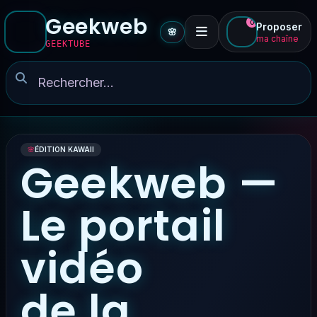
Geekweb
0
Proposer
🌸
ma chaîne
GEEKTUBE
🌸
ÉDITION KAWAII
Geekweb —
Le portail
vidéo
de la