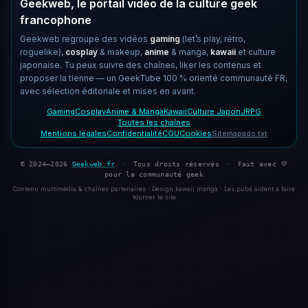
Geekweb, le portail vidéo de la culture geek
francophone
Geekweb regroupe des vidéos
gaming
(let’s play, rétro,
roguelike),
cosplay
& makeup,
anime
& manga,
kawaii
et culture
japonaise. Tu peux suivre des chaînes, liker les contenus et
proposer la tienne — un GeekTube 100 % orienté communauté FR,
avec sélection éditoriale et mises en avant.
Gaming
Cosplay
Anime & Manga
Kawaii
Culture Japon
JRPG
Toutes les chaînes
Mentions légales
Confidentialité
CGU
Cookies
Sitemap
ads.txt
© 2024–2026
Geekweb.fr
·
Tous droits réservés
·
Fait avec 💜
pour la communauté geek
Contenu multimédia & chaînes partenaires · Design kawaii manga · Les pubs aident à faire
tourner le site