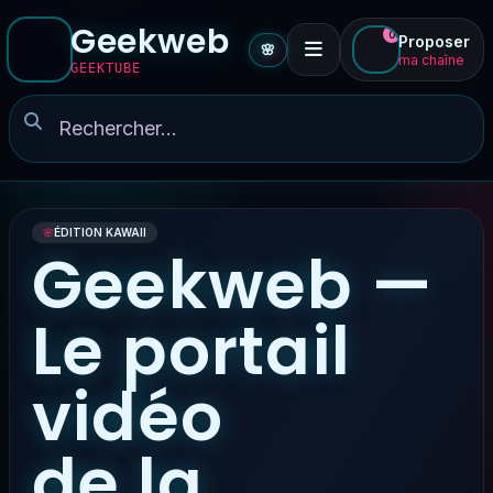
Geekweb
0
Proposer
🌸
ma chaîne
GEEKTUBE
🌸
ÉDITION KAWAII
Geekweb —
Le portail
vidéo
de la