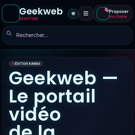
Geekweb
0
Proposer
🌸
ma chaîne
GEEKTUBE
🌸
ÉDITION KAWAII
Geekweb —
Le portail
vidéo
de la