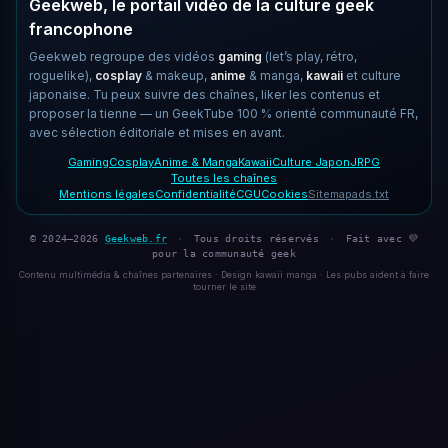
Geekweb, le portail vidéo de la culture geek
francophone
Geekweb regroupe des vidéos
gaming
(let’s play, rétro,
roguelike),
cosplay
& makeup,
anime
& manga,
kawaii
et culture
japonaise. Tu peux suivre des chaînes, liker les contenus et
proposer la tienne — un GeekTube 100 % orienté communauté FR,
avec sélection éditoriale et mises en avant.
Gaming
Cosplay
Anime & Manga
Kawaii
Culture Japon
JRPG
Toutes les chaînes
Mentions légales
Confidentialité
CGU
Cookies
Sitemap
ads.txt
© 2024–2026
Geekweb.fr
·
Tous droits réservés
·
Fait avec 💜
pour la communauté geek
Contenu multimédia & chaînes partenaires · Design kawaii manga · Les pubs aident à faire
tourner le site