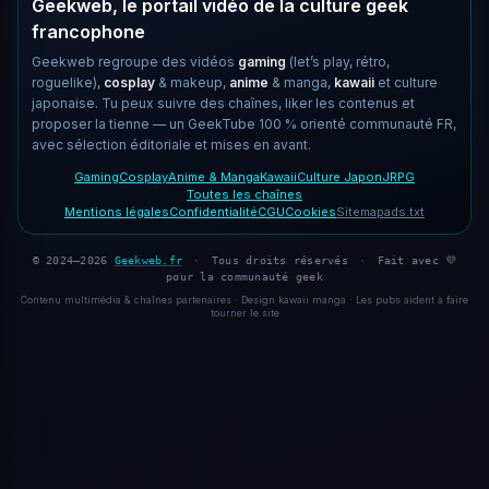
Geekweb, le portail vidéo de la culture geek
francophone
Geekweb regroupe des vidéos
gaming
(let’s play, rétro,
roguelike),
cosplay
& makeup,
anime
& manga,
kawaii
et culture
japonaise. Tu peux suivre des chaînes, liker les contenus et
proposer la tienne — un GeekTube 100 % orienté communauté FR,
avec sélection éditoriale et mises en avant.
Gaming
Cosplay
Anime & Manga
Kawaii
Culture Japon
JRPG
Toutes les chaînes
Mentions légales
Confidentialité
CGU
Cookies
Sitemap
ads.txt
© 2024–2026
Geekweb.fr
·
Tous droits réservés
·
Fait avec 💜
pour la communauté geek
Contenu multimédia & chaînes partenaires · Design kawaii manga · Les pubs aident à faire
tourner le site