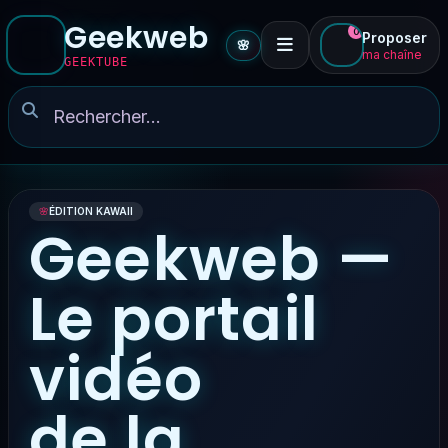
Geekweb
0
Proposer
🌸
ma chaîne
GEEKTUBE
🌸
ÉDITION KAWAII
Geekweb —
Le portail
vidéo
de la