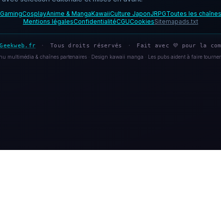
Gaming
Cosplay
Anime & Manga
Kawaii
Culture Japon
JRPG
Toutes les chaîne
Mentions légales
Confidentialité
CGU
Cookies
Sitemap
ads.txt
Geekweb.fr
·
Tous droits réservés
·
Fait avec 💜 pour la com
u multimédia & chaînes partenaires · Design kawaii manga · Les pubs aident à faire tourner 