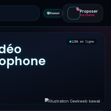
0
Proposer
🌸
Kawaii
ma chaîne
128k en ligne
idéo
ncophone