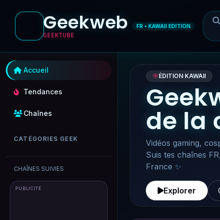
Geekweb
FR • KAWAII EDITION
GEEKTUBE
Accueil
🌸
ÉDITION KAWAII
Geekw
Tendances
de la
Chaînes
CATÉGORIES GEEK
Vidéos gaming, cosp
Suis tes chaînes FR
France ✨
CHAÎNES SUIVIES
PUBLICITÉ
Explorer