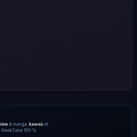
nime
& manga,
kawaii
et
 un GeekTube 100 %