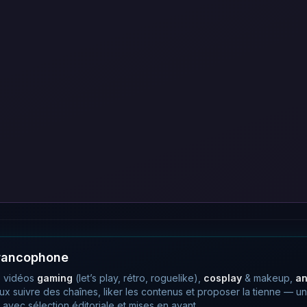
francophone
 vidéos
gaming
(let’s play, rétro, roguelike),
cosplay
& makeup,
a
eux suivre des chaînes, liker les contenus et proposer la tienne —
avec sélection éditoriale et mises en avant.