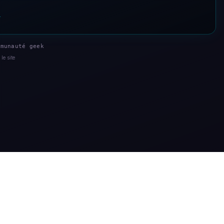
s
munauté geek
le site