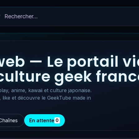
eb — Le portail v
 culture geek fra
lay, anime, kawaii et culture japonaise.
, like et découvre le GeekTube made in
Chaînes
En attente
0