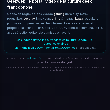
Geekweb, le portail vidéo de la culture geek
francophone
Geekweb regroupe des vidéos
gaming
(let’s play, rétro,
roguelike),
cosplay
& makeup,
anime
& manga,
kawaii
et culture
japonaise. Tu peux suivre des chaînes, liker les contenus et
proposer la tienne — un GeekTube 100 % orienté communauté FR,
avec sélection éditoriale et mises en avant.
Gaming
Cosplay
Anime & Manga
Kawaii
Culture Japon
JRPG
Toutes les chaînes
Mentions légales
Confidentialité
CGU
Cookies
Sitemap
ads.txt
© 2024–2026
Geekweb.fr
·
Tous droits réservés
·
Fait avec 💜
pour la communauté geek
Contenu multimédia & chaînes partenaires · Design kawaii manga · Les pubs aident à faire
tourner le site