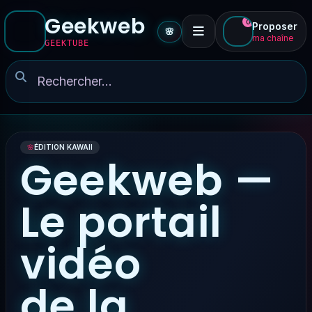
Geekweb
0
Proposer
🌸
ma chaîne
GEEKTUBE
🌸
ÉDITION KAWAII
Geekweb —
Le portail
vidéo
de la