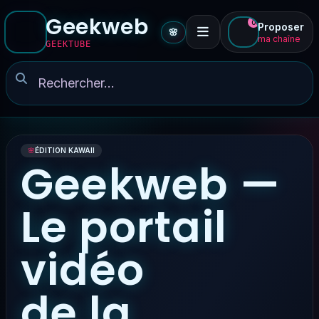
Geekweb
0
Proposer
🌸
ma chaîne
GEEKTUBE
🌸
ÉDITION KAWAII
Geekweb —
Le portail
vidéo
de la