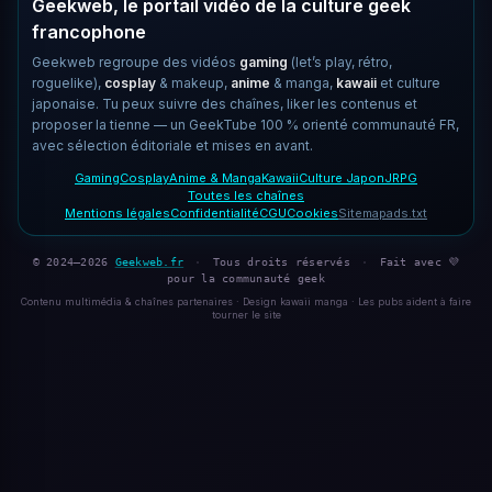
Geekweb, le portail vidéo de la culture geek
francophone
Geekweb regroupe des vidéos
gaming
(let’s play, rétro,
roguelike),
cosplay
& makeup,
anime
& manga,
kawaii
et culture
japonaise. Tu peux suivre des chaînes, liker les contenus et
proposer la tienne — un GeekTube 100 % orienté communauté FR,
avec sélection éditoriale et mises en avant.
Gaming
Cosplay
Anime & Manga
Kawaii
Culture Japon
JRPG
Toutes les chaînes
Mentions légales
Confidentialité
CGU
Cookies
Sitemap
ads.txt
© 2024–2026
Geekweb.fr
·
Tous droits réservés
·
Fait avec 💜
pour la communauté geek
Contenu multimédia & chaînes partenaires · Design kawaii manga · Les pubs aident à faire
tourner le site