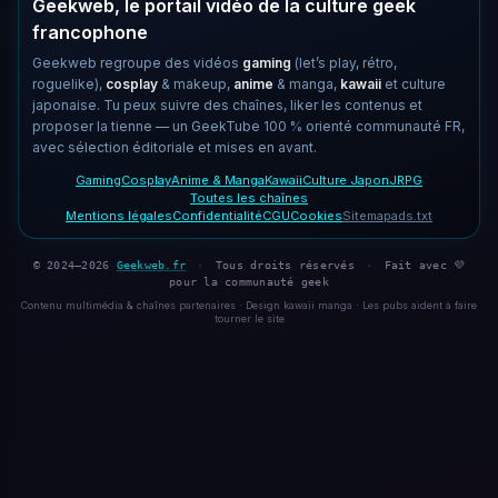
Geekweb, le portail vidéo de la culture geek
francophone
Geekweb regroupe des vidéos
gaming
(let’s play, rétro,
roguelike),
cosplay
& makeup,
anime
& manga,
kawaii
et culture
japonaise. Tu peux suivre des chaînes, liker les contenus et
proposer la tienne — un GeekTube 100 % orienté communauté FR,
avec sélection éditoriale et mises en avant.
Gaming
Cosplay
Anime & Manga
Kawaii
Culture Japon
JRPG
Toutes les chaînes
Mentions légales
Confidentialité
CGU
Cookies
Sitemap
ads.txt
© 2024–2026
Geekweb.fr
·
Tous droits réservés
·
Fait avec 💜
pour la communauté geek
Contenu multimédia & chaînes partenaires · Design kawaii manga · Les pubs aident à faire
tourner le site