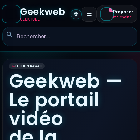
Geekweb
0
Proposer
🌸
ma chaîne
GEEKTUBE
🌸
ÉDITION KAWAII
Geekweb —
Le portail
vidéo
de la