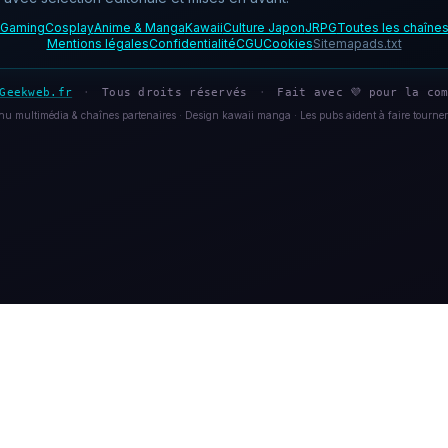
Gaming
Cosplay
Anime & Manga
Kawaii
Culture Japon
JRPG
Toutes les chaîne
Mentions légales
Confidentialité
CGU
Cookies
Sitemap
ads.txt
Geekweb.fr
·
Tous droits réservés
·
Fait avec 💜 pour la com
u multimédia & chaînes partenaires · Design kawaii manga · Les pubs aident à faire tourner 