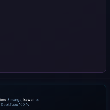
nime
& manga,
kawaii
et
 un GeekTube 100 %