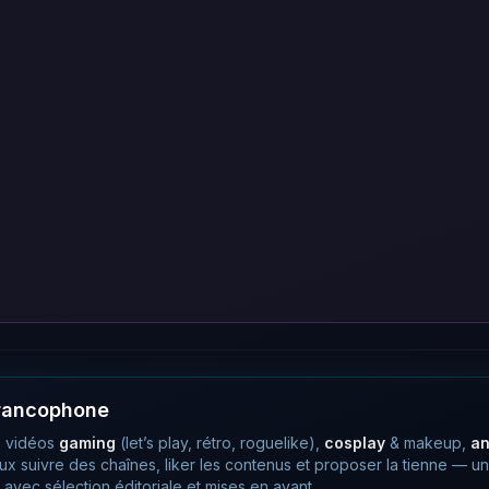
francophone
 vidéos
gaming
(let’s play, rétro, roguelike),
cosplay
& makeup,
a
eux suivre des chaînes, liker les contenus et proposer la tienne —
avec sélection éditoriale et mises en avant.