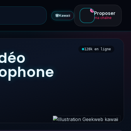
0
Proposer
🌸
Kawaii
ma chaîne
128k en ligne
idéo
ncophone