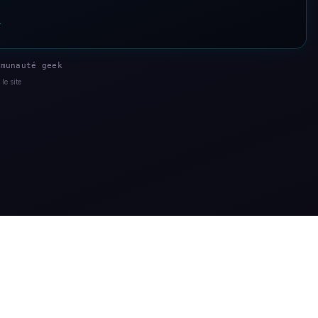
s
munauté geek
le site