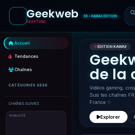
Geekweb
FR • KAWAII EDITION
GEEKTUBE
Accueil
🌸
ÉDITION KAWAII
Geekw
Tendances
de la
Chaînes
CATÉGORIES GEEK
Vidéos gaming, cosp
Suis tes chaînes FR
France ✨
CHAÎNES SUIVIES
PUBLICITÉ
Explorer