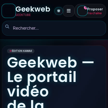
Geekweb
0
Proposer
🌸
ma chaîne
GEEKTUBE
🌸
ÉDITION KAWAII
Geekweb —
Le portail
vidéo
de la