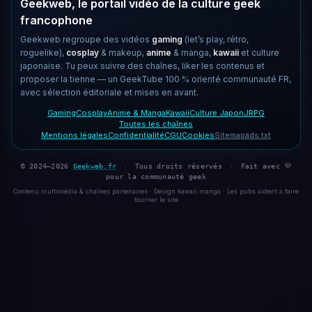
Geekweb, le portail vidéo de la culture geek
francophone
Geekweb regroupe des vidéos
gaming
(let’s play, rétro,
roguelike),
cosplay
& makeup,
anime
& manga,
kawaii
et culture
japonaise. Tu peux suivre des chaînes, liker les contenus et
proposer la tienne — un GeekTube 100 % orienté communauté FR,
avec sélection éditoriale et mises en avant.
Gaming
Cosplay
Anime & Manga
Kawaii
Culture Japon
JRPG
Toutes les chaînes
Mentions légales
Confidentialité
CGU
Cookies
Sitemap
ads.txt
© 2024–2026
Geekweb.fr
·
Tous droits réservés
·
Fait avec 💜
pour la communauté geek
Contenu multimédia & chaînes partenaires · Design kawaii manga · Les pubs aident à faire
tourner le site